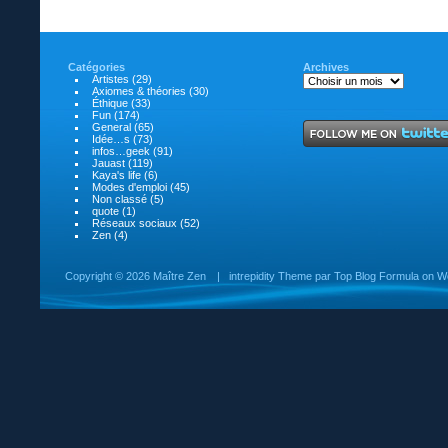
Catégories
Archives
Artistes
(29)
Axiomes & théories
(30)
Éthique
(33)
Fun
(174)
General
(65)
Idée…s
(73)
infos…geek
(91)
Jauast
(119)
Kaya's life
(6)
Modes d'emploi
(45)
Non classé
(5)
quote
(1)
Réseaux sociaux
(52)
Zen
(4)
Copyright ©
2026 Maître Zen
|
intrepidity
Theme par
Top Blog Formula
on
W