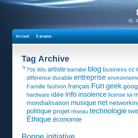
si,
Accueil
À propos
Tag Archive
blog
artiste
cc
business
70s
80s
barrabe
entreprise
durable
différence
environnem
Fun
geek
goog
français
Famille
fashion
info
insolence
idée
m
hardware
license
loi
net
musique
mondialisation
networkin
technologie
politique
projet
twi
réseau
Éthique
économie
Bonne initiative