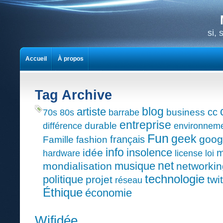
si,
Accueil
À propos
Tag Archive
blog
artiste
cc
business
70s
80s
barrabe
entreprise
durable
différence
environnem
Fun
geek
goog
français
Famille
fashion
info
insolence
idée
m
hardware
license
loi
net
musique
mondialisation
networkin
technologie
politique
projet
twi
réseau
Éthique
économie
Wifidée…