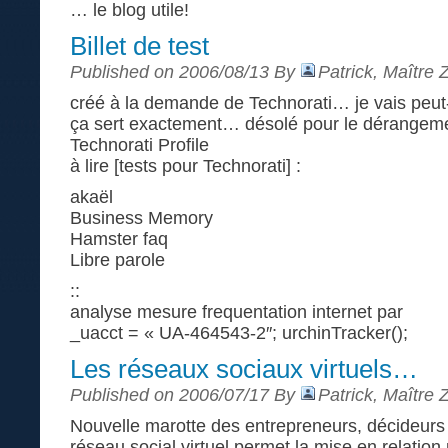
… le blog utile!
Billet de test
Published on 2006/08/13 By
Patrick, Maître 
créé à la demande de Technorati… je vais peut-ê
ça sert exactement… désolé pour le dérangem
Technorati Profile
à lire [tests pour Technorati] :
akaël
Business Memory
Hamster faq
Libre parole
::
analyse mesure frequentation internet par
_uacct = « UA-464543-2″; urchinTracker();
Les réseaux sociaux virtuels…
Published on 2006/07/17 By
Patrick, Maître 
Nouvelle marotte des entrepreneurs, décideurs 
réseau social virtuel permet la mise en relation