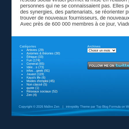
personnes qui ne se connaissaient pas. Elles p
des synergies, des partenariats, se réorienter 
trouver de nouveaux fournisseurs, de nouveau
Avec près de 600 000 membres à ce jour, Viaduc 
Catégories
Archives
Artistes
(29)
Axiomes & théories
(30)
Éthique
(33)
Fun
(174)
General
(65)
Idée…s
(73)
infos…geek
(91)
Jauast
(119)
Kaya's life
(6)
Modes d'emploi
(45)
Non classé
(5)
quote
(1)
Réseaux sociaux
(52)
Zen
(4)
Copyright ©
2026 Maître Zen
|
intrepidity
Theme par
Top Blog Formula
on
W