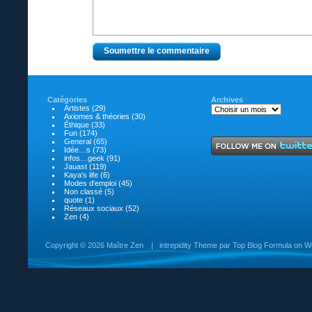
Catégories
Archives
Artistes
(29)
Axiomes & théories
(30)
Éthique
(33)
Fun
(174)
General
(65)
Idée…s
(73)
infos…geek
(91)
Jauast
(119)
Kaya's life
(6)
Modes d'emploi
(45)
Non classé
(5)
quote
(1)
Réseaux sociaux
(52)
Zen
(4)
Copyright ©
2026 Maître Zen
|
intrepidity
Theme par
Top Blog Formula
on
W