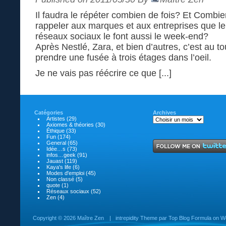
Il faudra le répéter combien de fois? Et Combien 
rappeler aux marques et aux entreprises que leur
réseaux sociaux le font aussi le week-end?
Après Nestlé, Zara, et bien d’autres, c’est au to
prendre une fusée à trois étages dans l’oeil.
Je ne vais pas réécrire ce que [...]
Catégories
Archives
Artistes
(29)
Axiomes & théories
(30)
Éthique
(33)
Fun
(174)
General
(65)
Idée…s
(73)
infos…geek
(91)
Jauast
(119)
Kaya's life
(6)
Modes d'emploi
(45)
Non classé
(5)
quote
(1)
Réseaux sociaux
(52)
Zen
(4)
Copyright ©
2026 Maître Zen
|
intrepidity
Theme par
Top Blog Formula
on
W