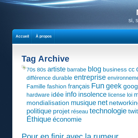
si,
Accueil
À propos
Tag Archive
blog
artiste
cc
business
70s
80s
barrabe
entreprise
durable
différence
environnem
Fun
geek
goog
français
Famille
fashion
info
insolence
idée
m
hardware
license
loi
net
musique
mondialisation
networkin
technologie
politique
projet
twi
réseau
Éthique
économie
Pour en finir avec la rumeur…