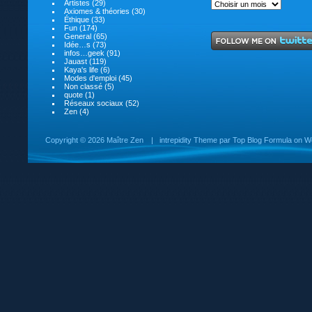
Artistes
(29)
Axiomes & théories
(30)
Éthique
(33)
Fun
(174)
General
(65)
Idée…s
(73)
infos…geek
(91)
Jauast
(119)
Kaya's life
(6)
Modes d'emploi
(45)
Non classé
(5)
quote
(1)
Réseaux sociaux
(52)
Zen
(4)
Copyright ©
2026 Maître Zen
|
intrepidity
Theme par
Top Blog Formula
on
W