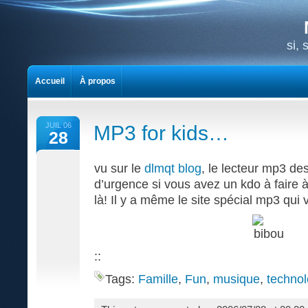
si,
Accueil
À propos
JUIL 06
MP3 for kids…
28
vu sur le
dlmqt blog
, le lecteur mp3 des
d’urgence si vous avez un kdo à faire 
là! Il y a même le site spécial mp3 qui 
::
Tags:
Famille
,
Fun
,
musique
,
technol